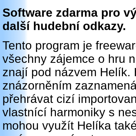
Software zdarma pro vý
další hudební odkazy.
Tento program je freewar
všechny zájemce o hru na
znají pod názvem Helík.
znázorněním zaznamenáva
přehrávat cizí importova
vlastnící harmoniky s n
mohou využít Helíka také